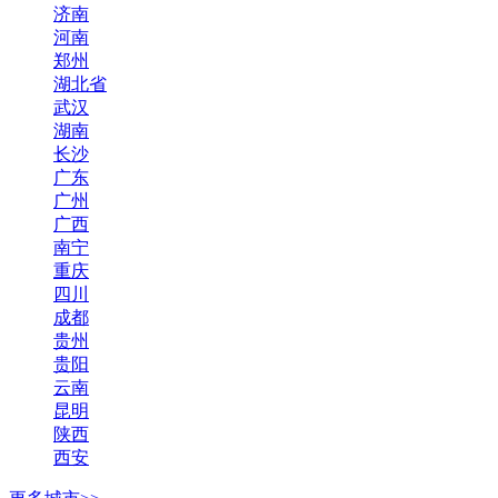
济南
河南
郑州
湖北省
武汉
湖南
长沙
广东
广州
广西
南宁
重庆
四川
成都
贵州
贵阳
云南
昆明
陕西
西安