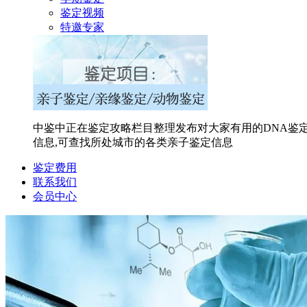
鉴定视频
特邀专家
中鉴中正在鉴定攻略栏目整理发布对大家有用的DNA鉴定
信息,可查找所处城市的各类亲子鉴定信息
鉴定费用
联系我们
会员中心