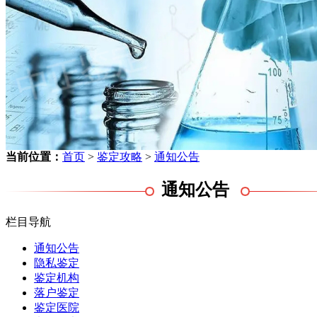
当前位置：
首页
>
鉴定攻略
>
通知公告
通知公告
栏目导航
通知公告
隐私鉴定
鉴定机构
落户鉴定
鉴定医院