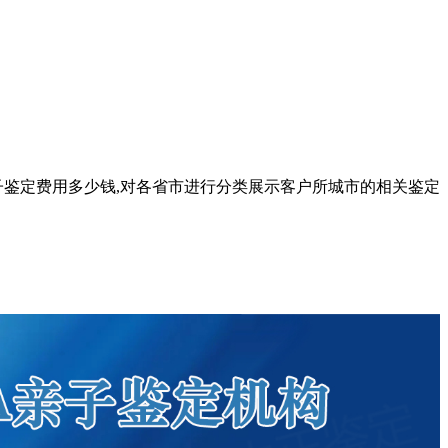
亲子鉴定费用多少钱,对各省市进行分类展示客户所城市的相关鉴定