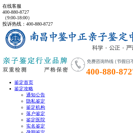
在线客服
400-880-8727
（9:00-18:00）
投诉热线：400-880-8727
400-880-872
鉴定首页
鉴定攻略
通知公告
隐私鉴定
鉴定机构
落户鉴定
鉴定医院
实名鉴定
孕期鉴定