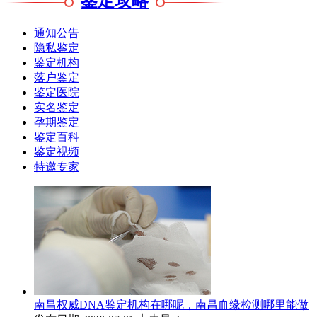
鉴定攻略
通知公告
隐私鉴定
鉴定机构
落户鉴定
鉴定医院
实名鉴定
孕期鉴定
鉴定百科
鉴定视频
特邀专家
南昌权威DNA鉴定机构在哪呢，南昌血缘检测哪里能做