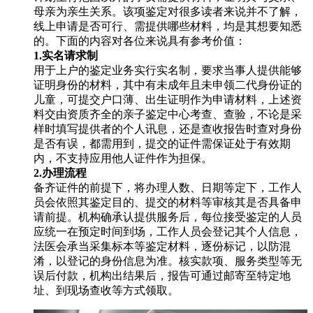
母亲为亲生关系。该项鉴定对很多读者来说并不了解，
线上申请是否可行、需提供哪些材料，均是其想要知悉
的。下面的内容对各位来说具有参考价值：
1.实名请求制
用于上户的鉴定业务实行实名制，要求当事人提供能够
证明身份的材料，其中有未成年且未申领二代身份证的
儿童，可提交户口薄、出生证明作为申请材料，上述资
料交由资质齐全的亲子鉴定中心考查、查验，不论是采
样时填写提供者的个人讯息，还是查收报告时查对身份
是否有误，都需用到，提交的证件需保证处于有效期
内，不支持应用他人证件作为担保。
2.办理流程
备齐证件的前提下，将办理人数、日期等定下，工作人
员会依照其鉴定目的、提交的材料等审核其是否具备申
请前提。机构确承认提供服务后，每位接受鉴定的人员
应统一在预定时间到场，工作人员会登记其个人信息，
法医会承当采集标本等鉴定材料，逐份标记，以防混
淆，以登记的身份信息为准。核实款项、服务类型等无
误后付款，机构出结果后，报告可通过邮寄至特定地
址、到现场查收等方式领取。