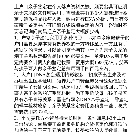
上户口亲子鉴定在个人落户资料欠缺、须要出具可证明
亲子关系的文件时实用，需检查共有多少人需要进行鉴
定，确保样品数与人数一致再进行DNA分析，南昌有多
家亲子鉴定中心可详细介绍该项鉴定的内容，咨询时不
要忘记询问南昌迁户亲子鉴定大概多少钱。
1、户籍亲子鉴定实用于多种情形，比如单亲家庭孩子的
户口需要从原本持有抚养权的一方转移至另一方且有手
续缺失的情形，可以证明孩子与其中一方为亲子关系的
亲子关系鉴定报告是转户的必要文件，单亲DNA亲子鉴
定需要合计两人的鉴定收费，费用大概1500元/人，父亲
与孩子两人做亲子鉴定总费用两千四百元左右。
2、入户口DNA鉴定适用情形较多，如孩子出生未及时
办理出生医学证明、领养儿户口转至养父母这边但缺乏
非亲生子女证明文件、缺乏可以证明被拐后找回儿与当
事人亲子关系的证明资料时，为了明确父母与孩子是否
具有亲子血缘关系，需进行双亲DNA亲子鉴定，需鉴定
的样本检材较多，亲子关系鉴定费用会稍贵一些，总共
需要费用约3200元。
3、个别委托方不肯等待太长时间，条件加急1-3个工作
日出结论，南昌亲子鉴定服务机构会依据定价标准适当
加收约一千至三千元的费用。接受检验的人员数量、加